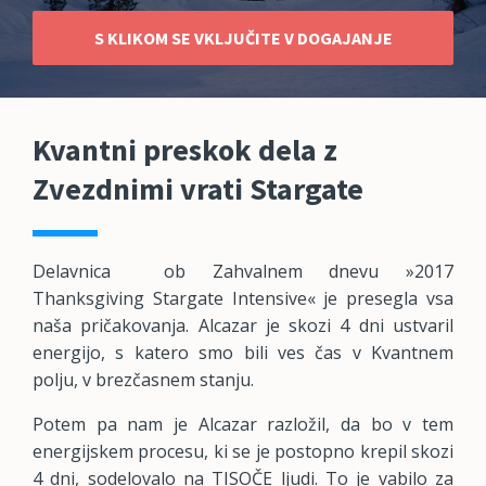
S KLIKOM SE VKLJUČITE V DOGAJANJE
Kvantni preskok dela z
Zvezdnimi vrati Stargate
Delavnica ob Zahvalnem dnevu »2017
Thanksgiving Stargate Intensive« je presegla vsa
naša pričakovanja. Alcazar je skozi 4 dni ustvaril
energijo, s katero smo bili ves čas v Kvantnem
polju, v brezčasnem stanju.
Potem pa nam je Alcazar razložil, da bo v tem
energijskem procesu, ki se je postopno krepil skozi
4 dni, sodelovalo na TISOČE ljudi. To je vabilo za