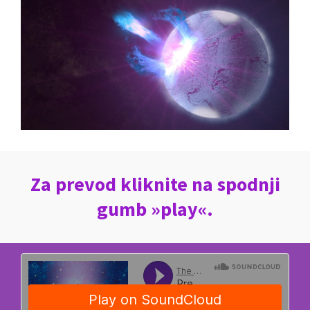
Za prevod kliknite na spodnji
gumb »play«.