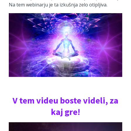
Na tem webinarju je ta izkušnja zelo otipljiva.
V tem videu boste videli, za
kaj gre!