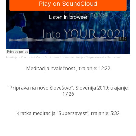
Izkušnja z Zvezdnimi Vrati
·
5 minutna bonus meditacija - Superzavest - Nadzavest
Meditacija hvaležnosti; trajanje: 12:22
"Priprava na novo človeštvo", Slovenija 2019; t
rajanje:
17:26
Kratka meditacija "Superzavest"; trajanje: 5:32