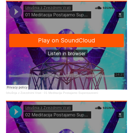
Izkušnja z Zvezdnimi Vrati
·
01 Meditacija Postajamo Superzavestni