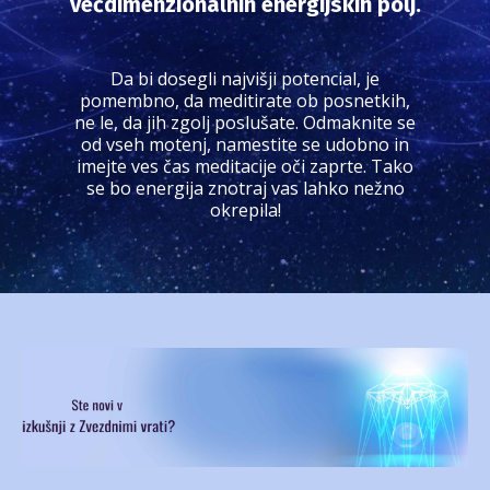
večdimenzionalnih energijskih polj.
Da bi dosegli najvišji potencial, je
pomembno, da meditirate ob posnetkih,
ne le, da jih zgolj poslušate. Odmaknite se
od vseh motenj, namestite se udobno in
imejte ves čas meditacije oči zaprte. Tako
se bo energija znotraj vas lahko nežno
okrepila!