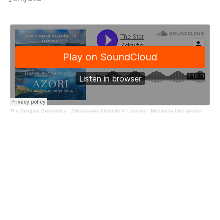
The Stargate Experience
·
Združevanje Atlantide in Lemurije - Meditacija brez glasbe