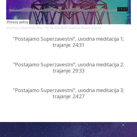
Izkušnja z Zvezdnimi Vrati
·
03 Meditacija Postajamo Superzavestni
"Postajamo Superzavestni", uvodna meditacija 1;
t
rajanje: 24:31
"Postajamo Superzavestni", uvodna meditacija 2;
t
rajanje:
29
:
33
"Postajamo Superzavestni", uvodna meditacija 3;
t
rajanje:
24
:
27