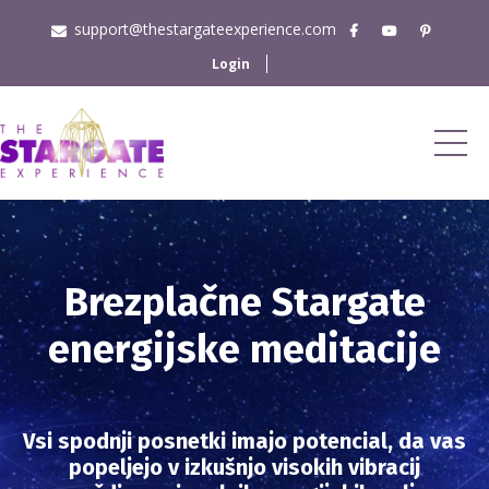
support@thestargateexperience.com
Login
Brezplačne Stargate
energijske meditacije
Vsi spodnji posnetki imajo potencial, da vas
popeljejo v izkušnjo visokih vibracij