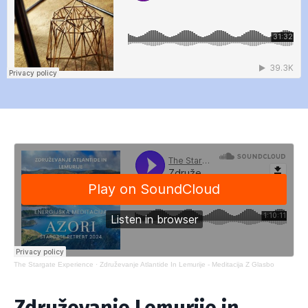
The Stargate Experience
·
Združevanje Atlantide In Lemurije - Meditacija Z Glasbo
Združevanje Lemurije in