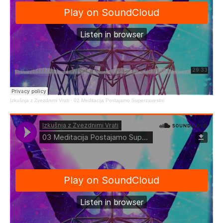
Izkušnja z Zvezdnimi Vrati
·
02 Meditacija Postajamo Superzavestni