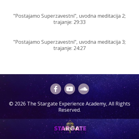
"Postajamo Superzavestni", uvodna meditacija 2;
t
rajanje:
29
:
33
"Postajamo Superzavestni", uvodna meditacija 3;
t
rajanje:
24
:
27
© 2026 The Stargate Experience Academy, All Rights
Reserved.