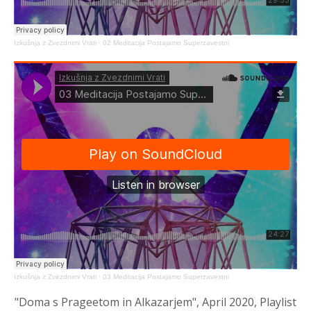
Izkušnja z Zvezdnimi Vrati
·
02 Meditacija Postajamo Superzavestni
Izkušnja z Zvezdnimi Vrati
·
03 Meditacija Postajamo Superzavestni
"Doma s Prageetom in Alkazarjem", April 2020, Playlist