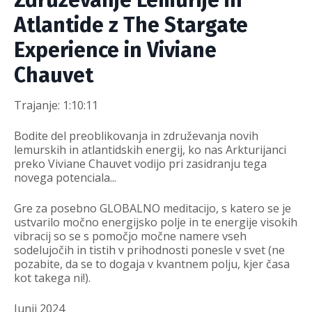
Atlantide z The Stargate
Experience in Viviane
Chauvet
Trajanje: 1:10:11
Bodite del preoblikovanja in združevanja novih
lemurskih in atlantidskih energij, ko nas Arkturijanci
preko Viviane Chauvet vodijo pri zasidranju tega
novega potenciala...
Gre za posebno GLOBALNO meditacijo, s katero se je
ustvarilo močno energijsko polje in te energije visokih
vibracij so se s pomočjo močne namere vseh
sodelujočih in tistih v prihodnosti ponesle v svet (ne
pozabite, da se to dogaja v kvantnem polju, kjer časa
kot takega ni!).
Junij 2024