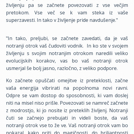
življenju pa se začnete povezovati z vse večjim
pretokom. Vse več se k vam steka iz vaše
superzavesti. In tako v življenje pride navdušenje
."
"
In tako, preljubi, se začnete zavedati, da je vaš
notranji otrok vaš čudoviti vodnik. In ko ste v svojem
življenju s svojim notranjim otrokom naredili veliko
evolucijskih korakov, vas bo vaš notranji otrok
usmerjal še bolj jasno, razločno, z veliko podpore.
Ko začnete opuščati omejitve iz preteklosti, začne
vaša energija vibrirati na popolnoma novi ravni.
Odpre se vam dostop do sposobnosti, ki vam doslej
niti na misel niso prišle. Povezovati se namreč začnete
z modrostjo, ki jo nosite iz preteklih življenj. Notranji
čuti se začnejo prebujati in videli boste, da vaš
notranji otrok vse to že ve. Vaš notranji otrok vam bo
pokazal, kako priti do magičnosti, do briljantnosti