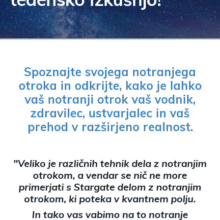
Spoznajte svojega notranjega
otroka in odkrijte, kako je lahko
vaš notranji otrok vaš vodnik,
zdravilec, ustvarjalec in vaš
prehod v razširjeno realnost.
"Veliko je različnih tehnik dela z notranjim
otrokom, a vendar se nič ne more
primerjati s Stargate delom z notranjim
otrokom, ki poteka v kvantnem polju.
In tako vas vabimo na to notranje