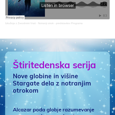
Izkušnja z Zvezdnimi Vrati
·
Notranji otrok - predstavitev Programa
Štiritedenska serija
Nove globine in višine
Stargate dela z notranjim
otrokom
Alcazar poda globje razumevanje