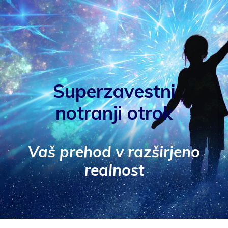
Superzavestni
notranji otrok
Vaš prehod v razširjeno
realnost