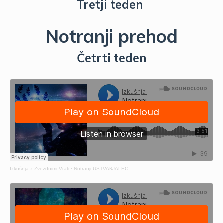
Tretji teden
Notranji prehod
Četrti teden
Izkušnja z Zvezdnimi Vrati
·
Notranji USTVARJALEC