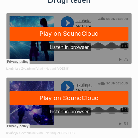
Drugi teden
Izkušnja z Zvezdnimi Vrati
·
Notranji VODNIK
Izkušnja z Zvezdnimi Vrati
·
Notranji ZDRAVILEC