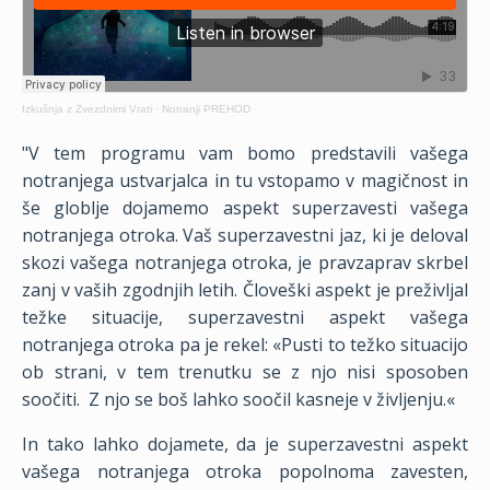
Izkušnja z Zvezdnimi Vrati
·
Notranji PREHOD
"
V tem programu vam bomo predstavili vašega
notranjega ustvarjalca in tu vstopamo v magičnost in
še globlje dojamemo aspekt superzavesti vašega
notranjega otroka. Vaš superzavestni jaz, ki je deloval
skozi vašega notranjega otroka, je pravzaprav skrbel
zanj v vaših zgodnjih letih. Človeški aspekt je preživljal
težke situacije, superzavestni aspekt vašega
notranjega otroka pa je rekel: «Pusti to težko situacijo
ob strani, v tem trenutku se z njo nisi sposoben
soočiti.
Z njo se boš lahko soočil kasneje v življenju.«
In tako lahko dojamete, da je superzavestni aspekt
vašega notranjega otroka popolnoma zavesten,