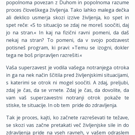
popolnoma povezan z Duhom in popolnoma razume
proces človeškega življenja. Tako lahko malega dečka
ali deklico usmerja skozi izzive življenja, ko spet in
spet reče: «S to situacijo se zdaj ne moreš soočiti, daj
jo na stran.« In kaj na fizični ravni pomeni, da daš
nekaj na stran? To pomeni, da v svojo podzavest
potisneš program, ki pravi: »Temu se izogni, dokler
tega ne boš pripravljen razrešiti.«
Vaša superzavest je vodila vašega notranjega otroka
in ga na nek način ščitila pred življenjskimi situacijami,
s katerimi se otrok ni mogel soočiti. A zdaj, preljubi,
zdaj je čas, da se vrnete. Zdaj je čas, da dovolite, da
vam vaš superzavestni notranji otrok pokaže te
stiske, te situacije. In ob tem
pride do zdravljenja.
Tak je proces, kajti, ko začnete razreševati te težave,
se skozi vas začne pretakati več življenjske sile in do
zdravljenja pride na vseh ravneh, v vašem odraslem