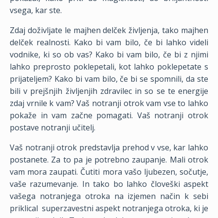
vsega, kar ste.
Zdaj doživljate le majhen delček življenja, tako majhen
delček realnosti. Kako bi vam bilo, če bi lahko videli
vodnike, ki so ob vas? Kako bi vam bilo, če bi z njimi
lahko preprosto poklepetali, kot lahko poklepetate s
prijateljem? Kako bi vam bilo, če bi se spomnili, da ste
bili v prejšnjih življenjih zdravilec in so se te energije
zdaj vrnile k vam? Vaš notranji otrok vam vse to lahko
pokaže in vam začne pomagati. Vaš notranji otrok
postave notranji učitelj.
Vaš notranji otrok predstavlja prehod v vse, kar lahko
postanete. Za to pa je potrebno zaupanje. Mali otrok
vam mora zaupati. Čutiti mora vašo ljubezen, sočutje,
vaše razumevanje. In tako bo lahko človeški aspekt
vašega notranjega otroka na izjemen način k sebi
priklical
superzavestni aspekt notranjega otroka, ki je