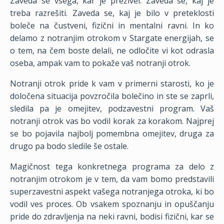
Zaveda se vsega, kar je preživel. Zaveda se, kaj je
treba razrešiti. Zaveda se, kaj je bilo v preteklosti
boleče na čustveni, fizični in mentalni ravni. In ko
delamo z notranjim otrokom v Stargate energijah, se
o tem, na čem boste delali, ne odločite vi kot odrasla
oseba, ampak vam to pokaže vaš notranji otrok.
Notranji otrok pride k vam v primerni starosti, ko je
določena situacija povzročila bolečino in ste se zaprli,
sledila pa je omejitev, podzavestni program. Vaš
notranji otrok vas bo vodil korak za korakom. Najprej
se bo pojavila najbolj pomembna omejitev, druga za
drugo pa bodo sledile še ostale.
Magičnost tega konkretnega programa za delo z
notranjim otrokom je v tem, da vam bomo predstavili
superzavestni aspekt vašega notranjega otroka, ki bo
vodil ves proces. Ob vsakem spoznanju in opuščanju
pride do zdravljenja na neki ravni, bodisi fizični, kar se