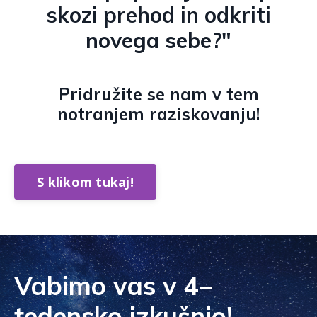
skozi prehod in odkriti
novega sebe?"
Pridružite se nam v tem
notranjem raziskovanju!
S klikom tukaj!
Vabimo vas v 4–
tedensko izkušnjo!