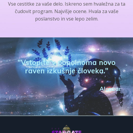
Vse cestitke za vaše delo. Iskreno sem hvaležna za ta
čudovit program. Najvišje ocene.
Hvala za vaše
poslanstvo in vse lepo zelim.
"
Vstopite v popolnoma novo
raven izkušnje človeka."
Alcazar