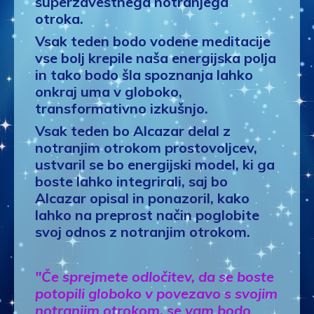
superzavestnega notranjega
otroka.
Vsak teden bodo vodene meditacije
vse bolj krepile naša energijska polja
in tako bodo šla spoznanja lahko
onkraj uma v globoko,
transformativno izkušnjo.
Vsak teden bo Alcazar delal z
notranjim otrokom prostovoljcev,
ustvaril se bo energijski model, ki ga
boste lahko integrirali, saj bo
Alcazar opisal in ponazoril, kako
lahko na preprost način poglobite
svoj odnos z notranjim otrokom.
"
Če sprejmete odločitev, da se boste
potopili globoko v povezavo s svojim
notranjim otrokom, se vam bodo